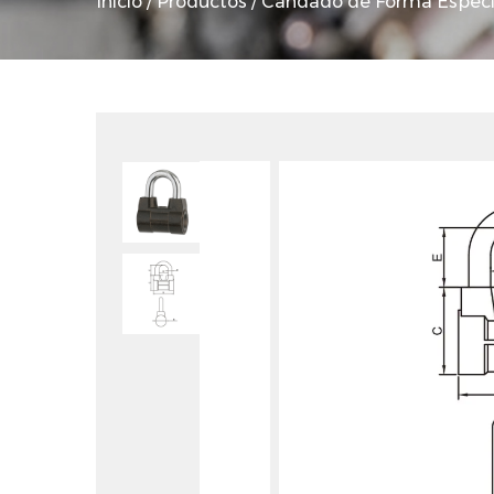
Inicio
/
Productos
/
Candado de Forma Especi