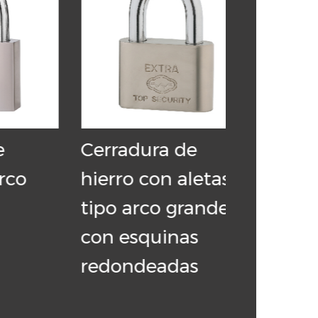
Cerradura de
Cerradur
hierro con aletas
hierro ti
tipo arco grande
cuadrad
con esquinas
aletas p
redondeadas
por esla