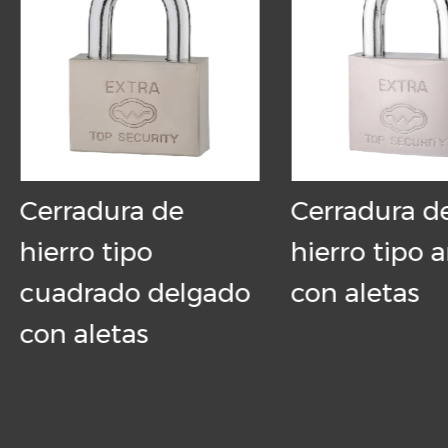
rradura de
Cerradura de
erro tipo
hierro tipo arco
adrado delgado
con aletas
n aletas