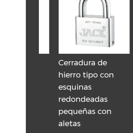
 de
Cerradura de
Ce
o
hierro tipo con
hi
 con
esquinas
cu
redondeadas
co
pequeñas con
aletas