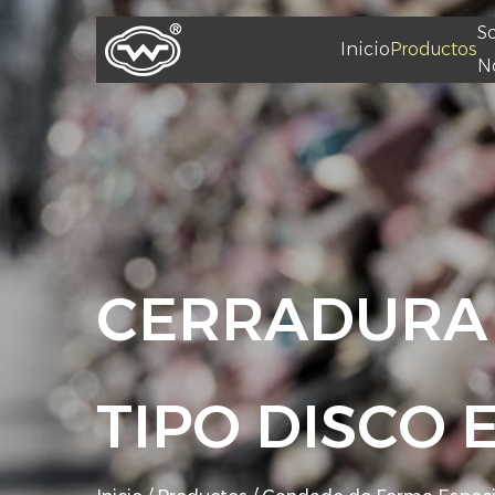
S
Inicio
Productos
N
CERRADURA 
TIPO DISCO 